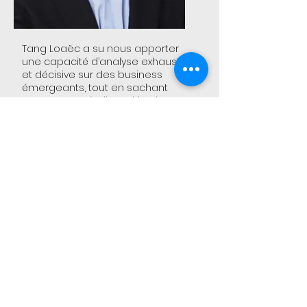
Tang Loaëc a su nous apporter
une capacité d’analyse exhaustive
et décisive sur des business
émergeants, tout en sachant
​ nous mettre à disposition les
conditions pour passer à
l’exécution et rendre concret des
approches innovantes."
Olivier Gombert-Gillmann​, Directeur de la
Stratégie Internationale MAIF
Média
Interviews de Tang Loaëc,