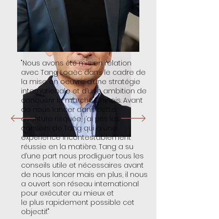
"Nous avons été mis en relation
avec Tang Loaëc dans le cadre de
la mise en oeuvre d’une stratégie
internationale et d’une ambition de
conquérir le marché Chinois. Avant
de nous lancer dans cette
aventure risquée, j’ai pris les
conseils de Tang qui a une
expérience incontestablement
réussie en la matière. Tang a su
d’une part nous prodiguer tous les
conseils utile ​et nécessaires avant
de nous lancer mais en plus, il nous
a ouvert son réseau international
pour exécuter au mieux et
le plus rapidement possible cet
objectif."